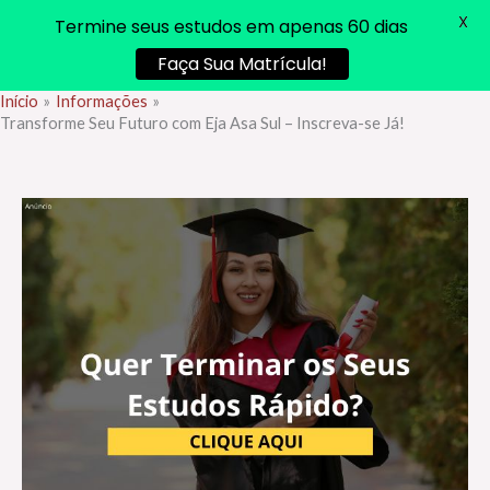
X
Termine seus estudos em apenas 60 dias
Faça Sua Matrícula!
Início
Informações
Ir
Transforme Seu Futuro com Eja Asa Sul – Inscreva-se Já!
para
o
conteúdo