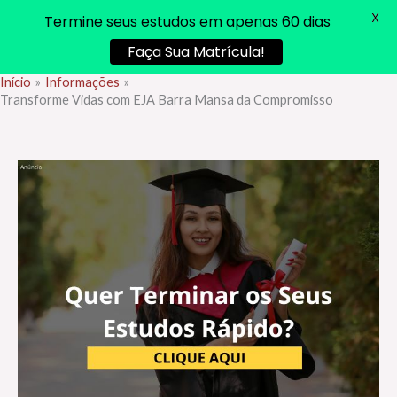
X
Termine seus estudos em apenas 60 dias
Faça Sua Matrícula!
Início
Informações
Ir
Transforme Vidas com EJA Barra Mansa da Compromisso
para
o
conteúdo