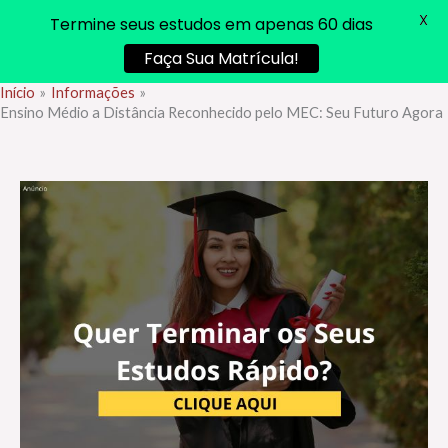
X
Termine seus estudos em apenas 60 dias
Faça Sua Matrícula!
Início
Informações
Ir
Ensino Médio a Distância Reconhecido pelo MEC: Seu Futuro Agora
para
o
conteúdo