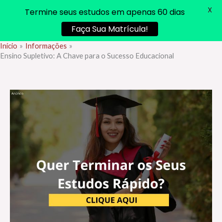
X
Termine seus estudos em apenas 60 dias
Faça Sua Matrícula!
Início
Informações
Ir
Ensino Supletivo: A Chave para o Sucesso Educacional
para
o
conteúdo