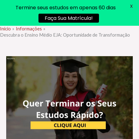
X
Termine seus estudos em apenas 60 dias
Faça Sua Matrícula!
Início
Informações
Ir
Descubra o Ensino Médio EJA: Oportunidade de Transformação
para
o
conteúdo