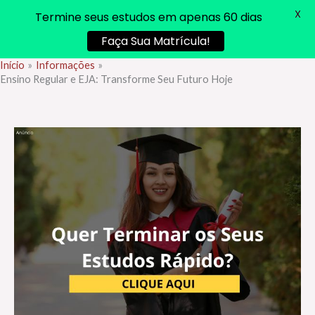
X
Termine seus estudos em apenas 60 dias
Faça Sua Matrícula!
Início
Informações
Ir
Ensino Regular e EJA: Transforme Seu Futuro Hoje
para
o
conteúdo