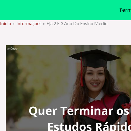
Term
Início
Informações
Eja 2 E 3 Ano Do Ensino Médio
Ir
para
o
conteúdo