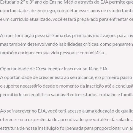
Estudar o 2º e 3º ano do Ensino Médio através do EJA permite q
oportunidades de emprego, completar esses anos de estudo também
e um currículo atualizado, você estará preparado para enfrentar o
A transformação pessoal é uma das principais motivações para inv
mas também desenvolvendo habilidades críticas, como pensamento 
também enriquecem sua vida pessoal e comunitária.
Oportunidade de Crescimento: Inscreva-se Já no EJA
A oportunidade de crescer está ao seu alcance, e o primeiro passo
o suporte necessário desde o momento da inscrição até a conclusã
permitindo um equilíbrio saudável entre estudos, trabalho e famíli
Ao se inscrever no EJA, você terá acesso a uma educação de qual
oferecer uma experiência de aprendizado que vai além da sala de a
estrutura de nossa instituição foi pensada para proporcionar um a