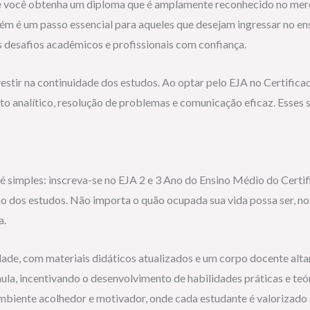
ue você obtenha um diploma que é amplamente reconhecido no merc
 é um passo essencial para aqueles que desejam ingressar no ens
s desafios acadêmicos e profissionais com confiança.
estir na continuidade dos estudos. Ao optar pelo EJA no Certifica
analítico, resolução de problemas e comunicação eficaz. Esses sã
 é simples: inscreva-se no EJA 2 e 3 Ano do Ensino Médio do Certi
o dos estudos. Não importa o quão ocupada sua vida possa ser, nos
a.
idade, com materiais didáticos atualizados e um corpo docente a
ula, incentivando o desenvolvimento de habilidades práticas e teó
mbiente acolhedor e motivador, onde cada estudante é valorizado e