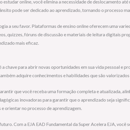
Ao estudar online, você elimina a necessidade de deslocamento até
trânsito pode ser dedicado ao aprendizado, tornando o processo mai
ogia a seu favor. Plataformas de ensino online oferecem uma varie
, quizzes, fóruns de discussão e materiais de leitura digitais pr
dizado mais eficaz.
 a chave para abrir novas oportunidades em sua vida pessoal e pro
também adquire conhecimentos e habilidades que são valorizados
arantir que você receba uma formação completa e atualizada, al
gógicas inovadoras para garantir que o aprendizado seja significa
s e orientar no processo de aprendizagem.
 futuro. Com a EJA EAD Fundamental da Super Acelera EJA, você se