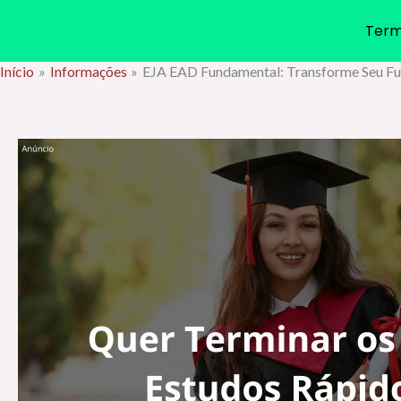
Term
Início
Informações
EJA EAD Fundamental: Transforme Seu Fu
Ir
para
o
conteúdo