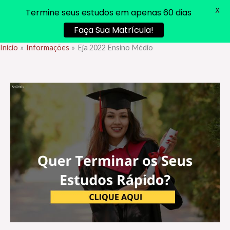
X
Termine seus estudos em apenas 60 dias
Faça Sua Matrícula!
Início
Informações
Eja 2022 Ensino Médio
Ir
para
o
conteúdo