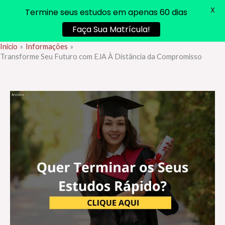
X
Termine seus estudos em apenas 60 dias
Faça Sua Matrícula!
Início
Informações
Ir
Transforme Seu Futuro com EJA À Distância da Compromisso
para
o
conteúdo