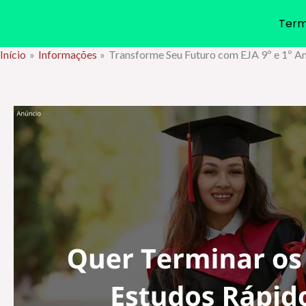
Term
Início
Informações
Transforme Seu Futuro com EJA 9º e 1º 
Ir
para
o
conteúdo