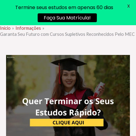
X
Termine seus estudos em apenas 60 dias
Faça Sua Matrícula!
Início
Informações
Ir
Garanta Seu Futuro com Cursos Supletivos Reconhecidos Pelo MEC
para
o
conteúdo