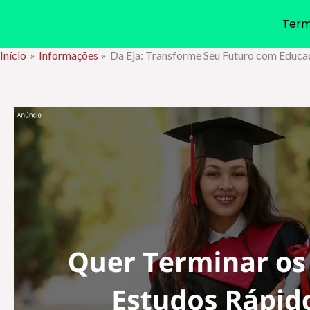
Term
Início
Informações
Da Eja: Transforme Seu Futuro com Educa
Ir
para
o
conteúdo