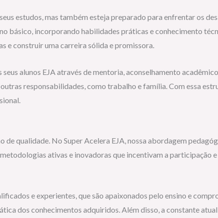
 seus estudos, mas também esteja preparado para enfrentar os de
ino básico, incorporando habilidades práticas e conhecimento téc
s e construir uma carreira sólida e promissora.
s seus alunos EJA através de mentoria, aconselhamento acadêmico
 outras responsabilidades, como trabalho e família. Com essa estr
sional.
 de qualidade. No Super Acelera EJA, nossa abordagem pedagógica
s metodologias ativas e inovadoras que incentivam a participaçã
ificados e experientes, que são apaixonados pelo ensino e compro
rática dos conhecimentos adquiridos. Além disso, a constante atua