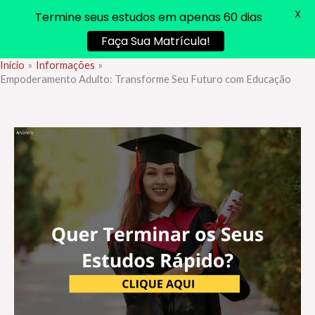
X
Termine seus estudos em apenas 60 dias
Faça Sua Matrícula!
Início
Informações
Ir
Empoderamento Adulto: Transforme Seu Futuro com Educação
para
o
conteúdo