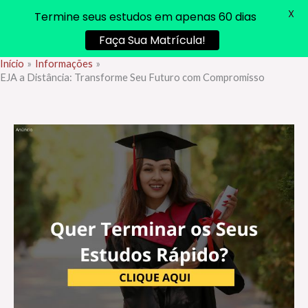
X
Termine seus estudos em apenas 60 dias
Faça Sua Matrícula!
Início
Informações
Ir
EJA a Distância: Transforme Seu Futuro com Compromisso
para
o
conteúdo