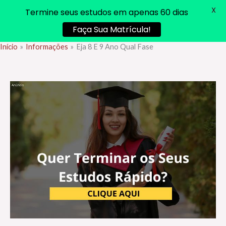
X
Termine seus estudos em apenas 60 dias
Faça Sua Matrícula!
Início
Informações
Eja 8 E 9 Ano Qual Fase
Ir
para
o
conteúdo