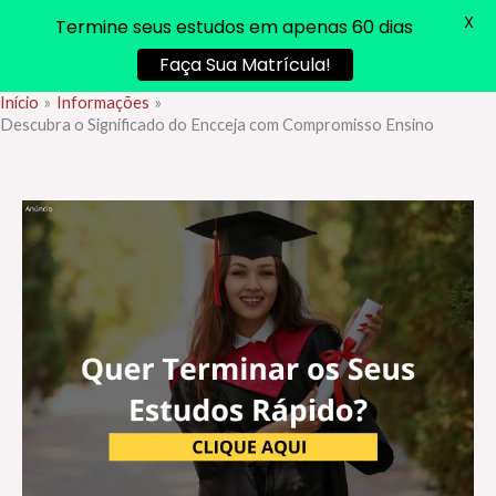
X
Termine seus estudos em apenas 60 dias
Faça Sua Matrícula!
Início
Informações
Ir
Descubra o Significado do Encceja com Compromisso Ensino
para
o
conteúdo