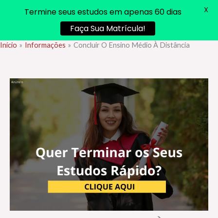
X
Termine seus estudos em apenas 60 dias
Faça Sua Matrícula!
Início
Informações
Concluir O Ensino Médio À Distância
Ir
para
o
conteúdo