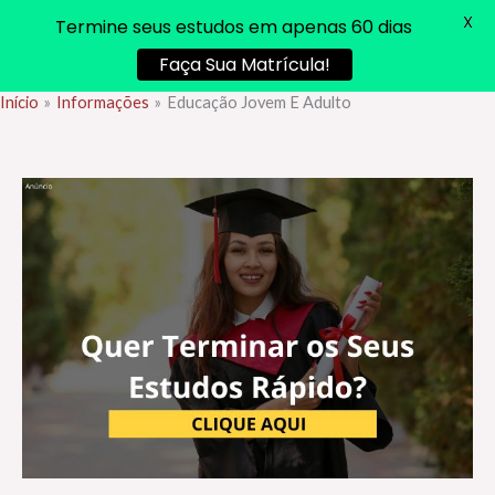
X
Termine seus estudos em apenas 60 dias
Faça Sua Matrícula!
Início
Informações
Educação Jovem E Adulto
Ir
para
o
conteúdo