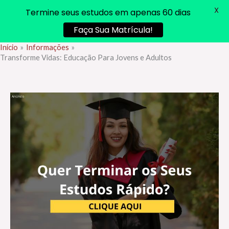
X
Termine seus estudos em apenas 60 dias
Faça Sua Matrícula!
Início
Informações
Ir
Transforme Vidas: Educação Para Jovens e Adultos
para
o
conteúdo