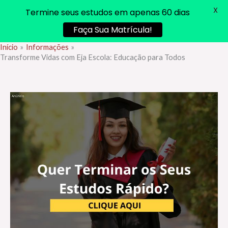
X
Termine seus estudos em apenas 60 dias
Faça Sua Matrícula!
Início
Informações
Ir
Transforme Vidas com Eja Escola: Educação para Todos
para
o
conteúdo