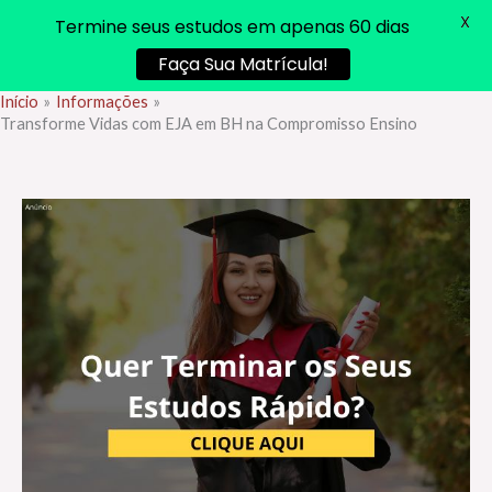
X
Termine seus estudos em apenas 60 dias
Faça Sua Matrícula!
Início
Informações
Ir
Transforme Vidas com EJA em BH na Compromisso Ensino
para
o
conteúdo