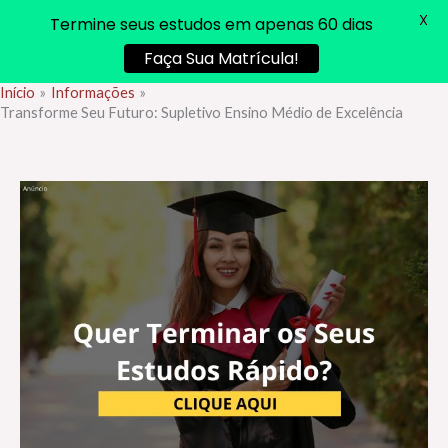
X
Termine seus estudos em apenas 60 dias
Faça Sua Matrícula!
Início
Informações
Ir
Transforme Seu Futuro: Supletivo Ensino Médio de Excelência
para
o
conteúdo