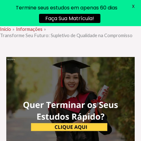
X
Termine seus estudos em apenas 60 dias
Faça Sua Matrícula!
Início
Informações
Ir
Transforme Seu Futuro: Supletivo de Qualidade na Compromisso
para
o
conteúdo