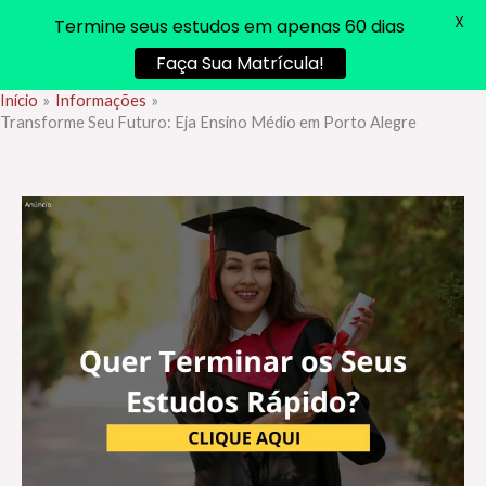
X
Termine seus estudos em apenas 60 dias
Faça Sua Matrícula!
Início
Informações
Ir
Transforme Seu Futuro: Eja Ensino Médio em Porto Alegre
para
o
conteúdo