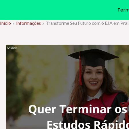
Term
Início
Informações
Transforme Seu Futuro com o EJA em Pra
Ir
para
o
conteúdo