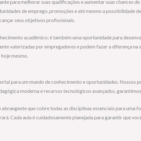
ante para melhorar suas qualificações e aumentar suas chances d
ortunidades de emprego, promoções e até mesmo a possibilidade 
ançar seus objetivos profissionais.
onhecimento acadêmico; é também uma oportunidade para desenvolve
te valorizadas por empregadores e podem fazer a diferença na sua 
r hoje mesmo.
 portal para um mundo de conhecimento e oportunidades. Nossos pr
agógica moderna e recursos tecnológicos avançados, garantimos q
lo abrangente que cobre todas as disciplinas essenciais para uma f
rará. Cada aula é cuidadosamente planejada para garantir que voc