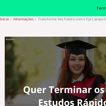
Term
Início
Informações
Transforme Seu Futuro com o Eja Camp
Ir
para
o
conteúdo