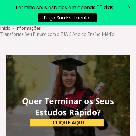
X
Termine seus estudos em apenas 60 dias
Faça Sua Matrícula!
Início
Informações
Ir
Transforme Seu Futuro com o EJA 3 Ano do Ensino Médio
para
o
conteúdo