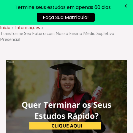
X
Termine seus estudos em apenas 60 dias
Faça Sua Matrícula!
Início
Informações
Ir
Transforme Seu Futuro com Nosso Ensino Médio Supletivo
para
Presencial
o
conteúdo