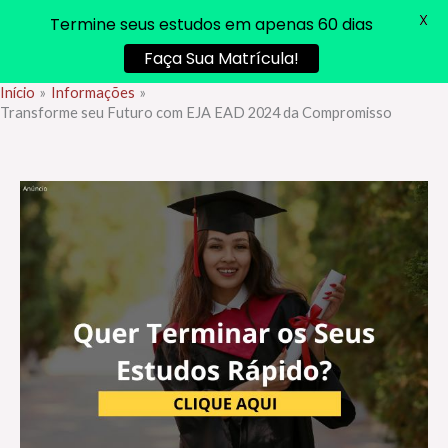
X
Termine seus estudos em apenas 60 dias
Faça Sua Matrícula!
Início
Informações
Ir
Transforme seu Futuro com EJA EAD 2024 da Compromisso
para
o
conteúdo