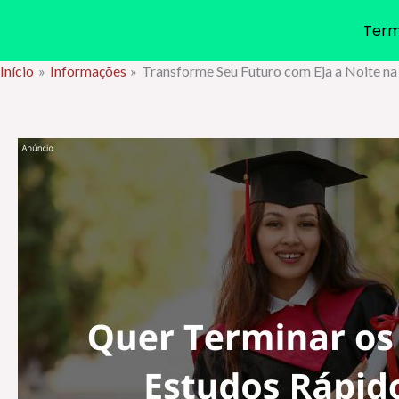
Term
Início
Informações
Transforme Seu Futuro com Eja a Noite 
Ir
para
o
conteúdo