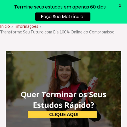
X
Termine seus estudos em apenas 60 dias
Faça Sua Matrícula!
Início
Informações
Ir
Transforme Seu Futuro com Eja 100% Online do Compromisso
para
o
conteúdo