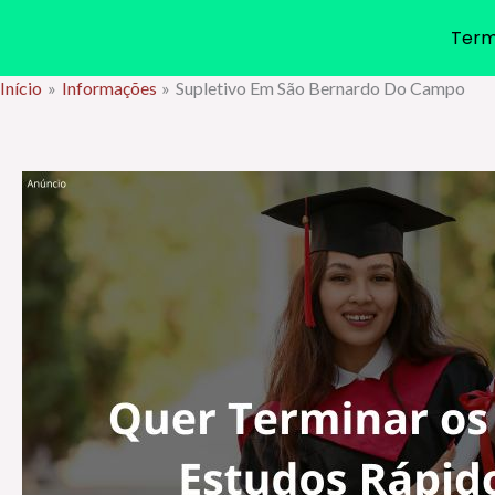
Term
Início
Informações
Supletivo Em São Bernardo Do Campo
Ir
para
o
conteúdo