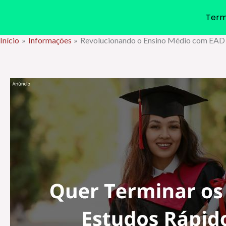
Term
Início
Informações
Revolucionando o Ensino Médio com EAD
Ir
para
o
conteúdo