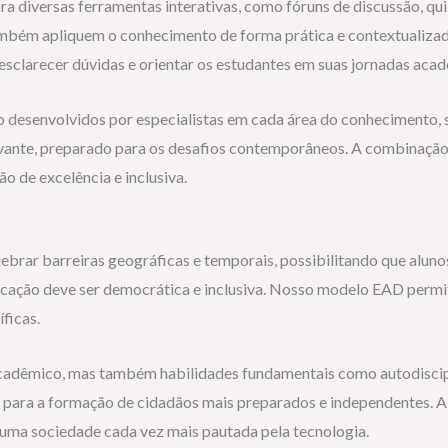
ra diversas ferramentas interativas, como fóruns de discussão, qui
bém apliquem o conhecimento de forma prática e contextualizada,
esclarecer dúvidas e orientar os estudantes em suas jornadas aca
ão desenvolvidos por especialistas em cada área do conhecimento, 
evante, preparado para os desafios contemporâneos. A combinação
 de excelência e inclusiva.
brar barreiras geográficas e temporais, possibilitando que aluno
ucação deve ser democrática e inclusiva. Nosso modelo EAD permit
ficas.
adêmico, mas também habilidades fundamentais como autodiscipl
 para a formação de cidadãos mais preparados e independentes. A
 uma sociedade cada vez mais pautada pela tecnologia.