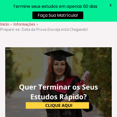
X
Termine seus estudos em apenas 60 dias
Faça Sua Matrícula!
Início
Informações
Ir
Prepare-se: Data da Prova Encceja está Chegando!
para
o
conteúdo