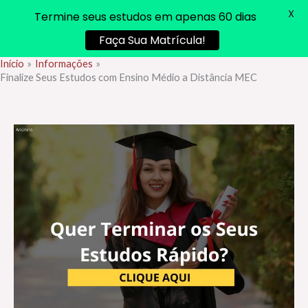
X
Termine seus estudos em apenas 60 dias
Faça Sua Matrícula!
Início
Informações
Ir
Finalize Seus Estudos com Ensino Médio a Distância MEC
para
o
conteúdo