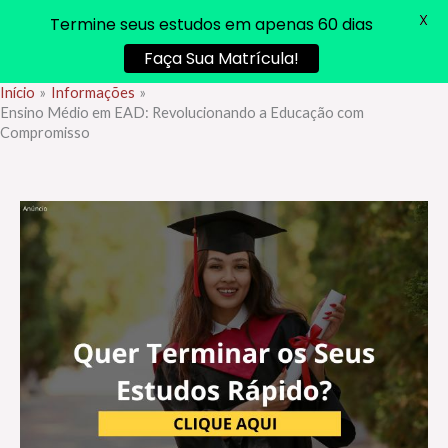
X
Termine seus estudos em apenas 60 dias
Faça Sua Matrícula!
Início
Informações
Ir
Ensino Médio em EAD: Revolucionando a Educação com
para
Compromisso
o
conteúdo