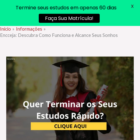
X
Termine seus estudos em apenas 60 dias
Faça Sua Matrícula!
Início
Informações
Ir
Encceja: Descubra Como Funciona e Alcance Seus Sonhos
para
o
conteúdo