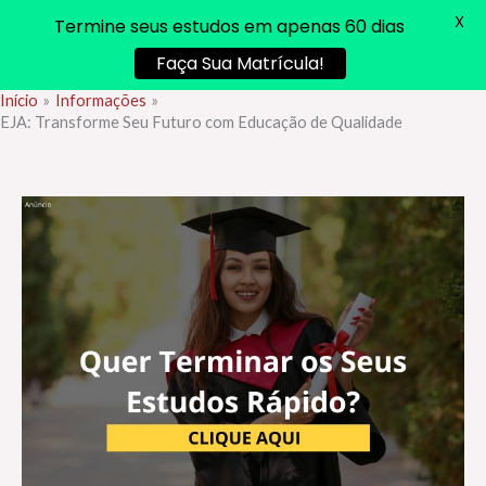
X
Termine seus estudos em apenas 60 dias
Faça Sua Matrícula!
Início
Informações
Ir
EJA: Transforme Seu Futuro com Educação de Qualidade
para
o
conteúdo