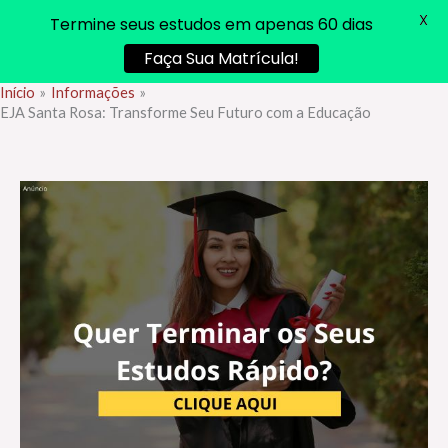
X
Termine seus estudos em apenas 60 dias
Faça Sua Matrícula!
Início
Informações
Ir
EJA Santa Rosa: Transforme Seu Futuro com a Educação
para
o
conteúdo