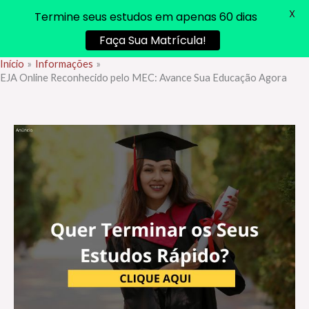
X
Termine seus estudos em apenas 60 dias
Faça Sua Matrícula!
Início
Informações
Ir
EJA Online Reconhecido pelo MEC: Avance Sua Educação Agora
para
o
conteúdo