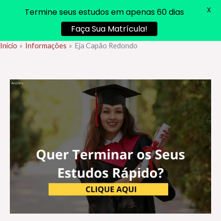
X
Termine seus estudos em apenas 60 dias
Faça Sua Matrícula!
Início
Informações
Eja Capão Redondo
Ir
para
o
conteúdo