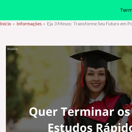
Term
Início
Informações
Eja 3 Meses: Transforme Seu Futuro em 
Ir
para
o
conteúdo