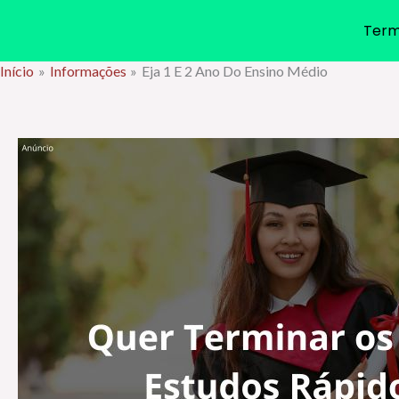
Term
Início
Informações
Eja 1 E 2 Ano Do Ensino Médio
Ir
para
o
conteúdo