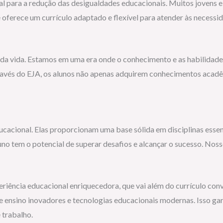
ial para a redução das desigualdades educacionais. Muitos jovens
 e oferece um currículo adaptado e flexível para atender às necess
 vida. Estamos em uma era onde o conhecimento e as habilidades
 através do EJA, os alunos não apenas adquirem conhecimentos ac
educacional. Elas proporcionam uma base sólida em disciplinas ess
no tem o potencial de superar desafios e alcançar o sucesso. Nos
iência educacional enriquecedora, que vai além do currículo conv
e ensino inovadores e tecnologias educacionais modernas. Isso ga
 trabalho.