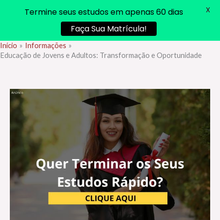
X
Termine seus estudos em apenas 60 dias
Faça Sua Matrícula!
Início
Informações
Ir
Educação de Jovens e Adultos: Transformação e Oportunidade
para
o
conteúdo