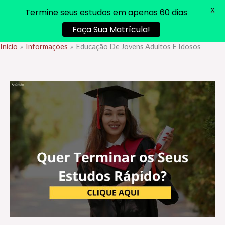
X
Termine seus estudos em apenas 60 dias
Faça Sua Matrícula!
Início
Informações
Educação De Jovens Adultos E Idosos
Ir
para
o
conteúdo