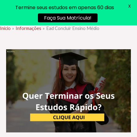
X
Termine seus estudos em apenas 60 dias
Faça Sua Matrícula!
Início
Informações
Ead Concluir Ensino Médio
Ir
para
o
conteúdo