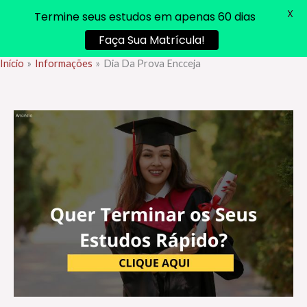
X
Termine seus estudos em apenas 60 dias
Faça Sua Matrícula!
Início
Informações
Dia Da Prova Encceja
Ir
para
o
conteúdo