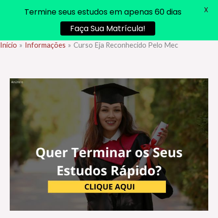
X
Termine seus estudos em apenas 60 dias
Faça Sua Matrícula!
Início
Informações
Curso Eja Reconhecido Pelo Mec
Ir
para
o
conteúdo