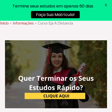
X
Termine seus estudos em apenas 60 dias
Faça Sua Matrícula!
Início
Informações
Curso Eja A Distancia
Ir
para
o
conteúdo